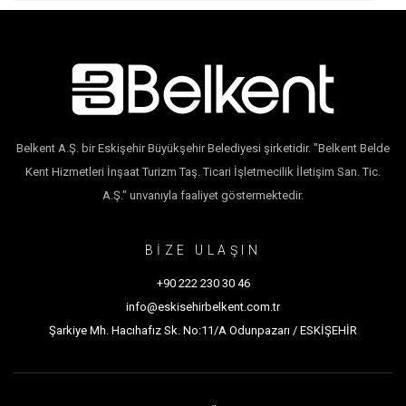
Belkent A.Ş. bir Eskişehir Büyükşehir Belediyesi şirketidir. "Belkent Belde
Kent Hizmetleri İnşaat Turizm Taş. Ticari İşletmecilik İletişim San. Tic.
A.Ş." unvanıyla faaliyet göstermektedir.
BİZE ULAŞIN
+90 222 230 30 46
info@eskisehirbelkent.com.tr
Şarkiye Mh. Hacıhafız Sk. No:11/A Odunpazarı / ESKİŞEHİR